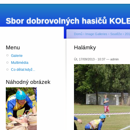
Sbor dobrovolných hasičů KO
Domů
›
Image Galleries
›
Soutěže
›
201
Menu
Halámky
Galerie
Út, 17/09/2013 - 10:37 — admin
Multimédia
Co dělat když...
Náhodný obrázek